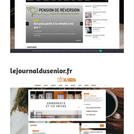
lejournaldusenior.fr