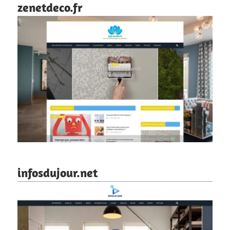
zenetdeco.fr
infosdujour.net