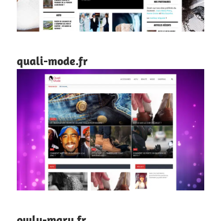
quali-mode.fr
owly-mary.fr