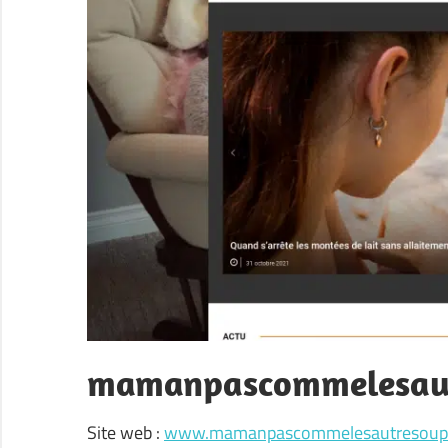
mamanpascommelesaut
Site web :
www.mamanpascommelesautresoupr